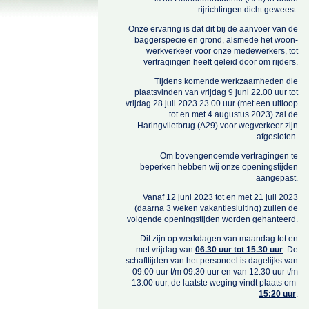
rijrichtingen dicht geweest.
Onze ervaring is dat dit bij de aanvoer van de
baggerspecie en grond, alsmede het woon-
werkverkeer voor onze medewerkers, tot
vertragingen heeft geleid door om rijders.
Tijdens komende werkzaamheden die
plaatsvinden van vrijdag 9 juni 22.00 uur tot
vrijdag 28 juli 2023 23.00 uur (met een uitloop
tot en met 4 augustus 2023) zal de
Haringvlietbrug (A29) voor wegverkeer zijn
afgesloten.
Om bovengenoemde vertragingen te
beperken hebben wij onze openingstijden
aangepast.
Vanaf 12 juni 2023 tot en met 21 juli 2023
(daarna 3 weken vakantiesluiting) zullen de
volgende openingstijden worden gehanteerd.
Dit zijn op werkdagen van maandag tot en
met vrijdag van
06.30 uur tot 15.30 uur
. De
schafttijden van het personeel is dagelijks van
09.00 uur t/m 09.30 uur en van 12.30 uur t/m
13.00 uur, de laatste weging vindt plaats om
15:20 uur
.