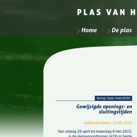
terug naar overzicht
Gewijzigde
openings-
en
sluitingstijden
publicatiedatum: 12-05-2023
Van vrijdag 28 april tot maandag 8 mei 2023,
is de Heinenoordtunnel (A29) in beide